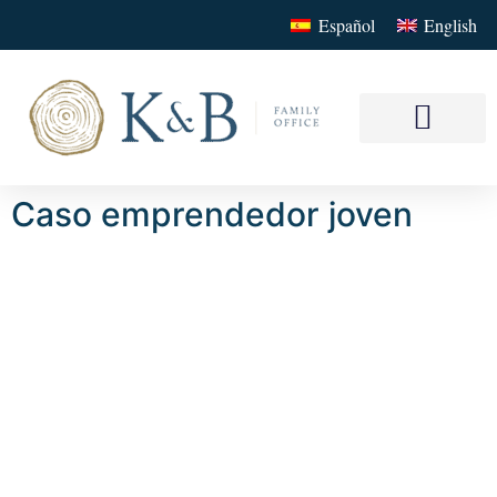
Español
English
Nuestros Serv
Su Family
Caso emprendedor joven