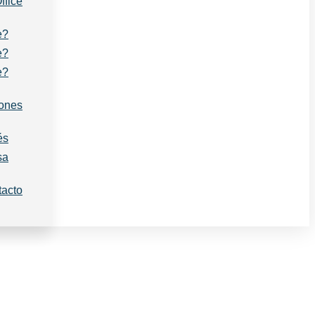
ffice
e?
e?
e?
iones
és
sa
acto