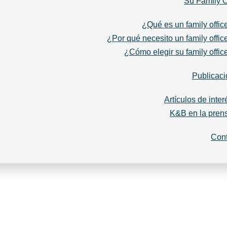
Su Family O
¿Qué es un family offic
¿Por qué necesito un family offic
¿Cómo elegir su family offic
Publicac
Artículos de inter
K&B en la pren
Cont