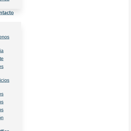
ntacto
enos
ia
te
es
icios
es
os
os
ón