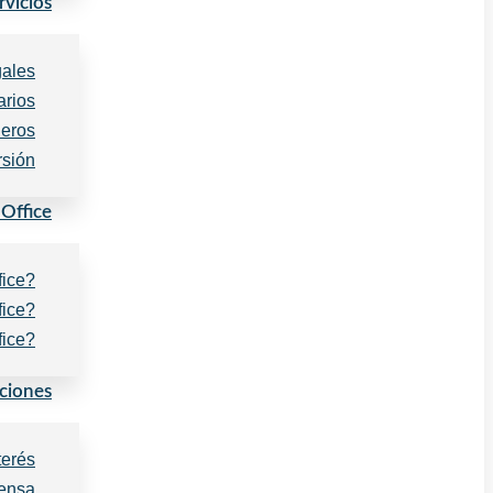
rvicios
gales
arios
ieros
rsión
 Office
fice?
fice?
fice?
ciones
terés
rensa