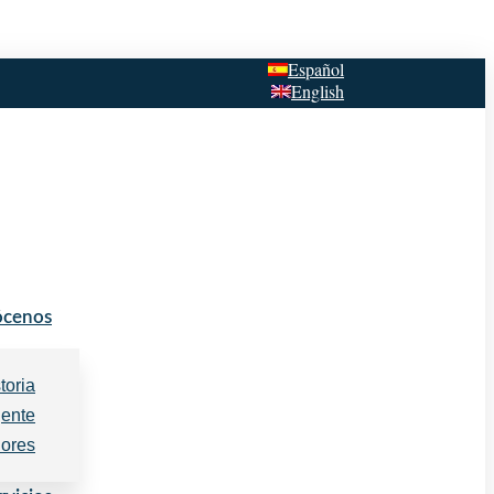
Español
English
cenos
toria
gente
lores