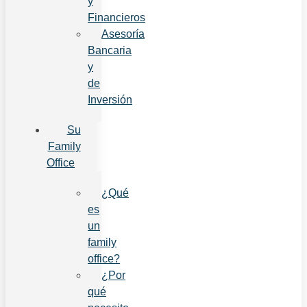
y
Financieros
Asesoría
Bancaria
y
de
Inversión
Su
Family
Office
¿Qué
es
un
family
office?
¿Por
qué