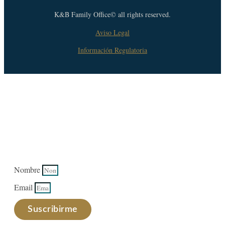
K&B Family Office© all rights reserved.
Aviso Legal
Información Regulatoria
Suscríbase a nuestro newsletter
Suscríbase
y manténgase informado de las últimas
noticias y oportunidades que ofrece el Grupo K&B.
Nombre
Email
Suscribirme