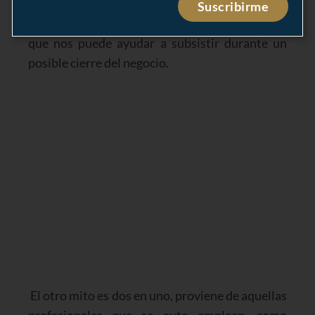
personal a los malos momentos económicos, si
Suscribirme
no que adicional, una posible fuente de ingresos
que nos puede ayudar a subsistir durante un
posible cierre del negocio.
El otro mito es dos en uno, proviene de aquellas